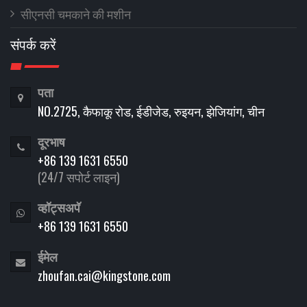
सीएनसी चमकाने की मशीन
संपर्क करें
पता
NO.2725, कैफाकू रोड, ईडीजेड, रुइयन, झेजियांग, चीन
दूरभाष
+86 139 1631 6550
(24/7 सपोर्ट लाइन)
व्हॉट्सअपॅ
+86 139 1631 6550
ईमेल
zhoufan.cai@kingstone.com