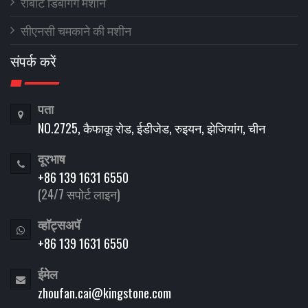
रोबोट डिबगिंग मशीन
सीएनसी चमकाने की मशीन
संपर्क करें
पता
NO.2725, कैफाकू रोड, ईडीजेड, रुइयन, झेजियांग, चीन
दूरभाष
+86 139 1631 6550
(24/7 सपोर्ट लाइन)
व्हॉट्सअपॅ
+86 139 1631 6550
ईमेल
zhoufan.cai@kingstone.com