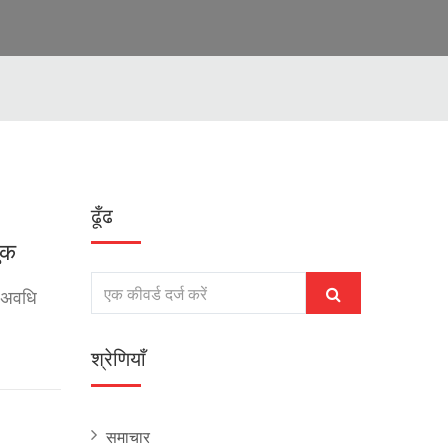
ढूँढ
ुक
न अवधि
श्रेणियाँ
समाचार