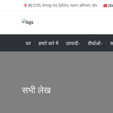
NO.2725, कैफाकू रोड, ईडीजेड, रुइयन, झेजियांग, चीन
zh
घर
हमारे बारे में
उत्पादों
दीर्घाओं
स
सभी लेख