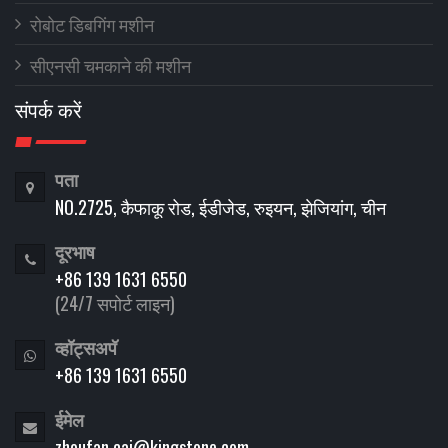
रोबोट डिबगिंग मशीन
सीएनसी चमकाने की मशीन
संपर्क करें
पता
NO.2725, कैफाकू रोड, ईडीजेड, रुइयन, झेजियांग, चीन
दूरभाष
+86 139 1631 6550
(24/7 सपोर्ट लाइन)
व्हॉट्सअपॅ
+86 139 1631 6550
ईमेल
zhoufan.cai@kingstone.com