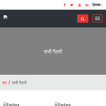
भाषा
टॉ
ग
ल
से
सं
चा
सभी गैलरी
लि
त
क
र
ना
घर
सभी गैलरी