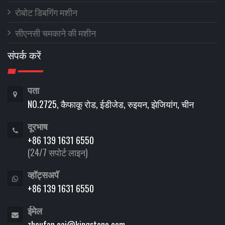
रोबोट डिबगिंग मशीन
सीएनसी चमकाने की मशीन
संपर्क करें
पता
NO.2725, कैफाकू रोड, ईडीजेड, रुइयन, झेजियांग, चीन
दूरभाष
+86 139 1631 6550
(24/7 सपोर्ट लाइन)
व्हॉट्सअपॅ
+86 139 1631 6550
ईमेल
zhoufan.cai@kingstone.com