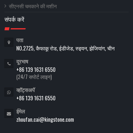
सीएनसी चमकाने की मशीन
संपर्क करें
पता
NO.2725, कैफाकू रोड, ईडीजेड, रुइयन, झेजियांग, चीन
दूरभाष
+86 139 1631 6550
(24/7 सपोर्ट लाइन)
व्हॉट्सअपॅ
+86 139 1631 6550
ईमेल
zhoufan.cai@kingstone.com