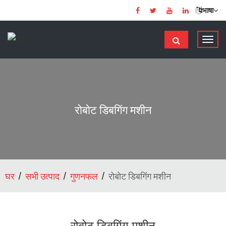
भाषा
टॉ
ग
ल
से
सं
चा
रोबोट डिबगिंग मशीन
लि
त
क
र
ना
घर
सभी उत्पाद
गुणनफल
रोबोट डिबगिंग मशीन
रोबोट डिबगिंग मशीन