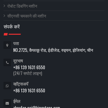
रोबोट डिबगिंग मशीन
सीएनसी चमकाने की मशीन
संपर्क करें
पता
NO.2725, कैफाकू रोड, ईडीजेड, रुइयन, झेजियांग, चीन
दूरभाष
+86 139 1631 6550
(24/7 सपोर्ट लाइन)
व्हॉट्सअपॅ
+86 139 1631 6550
ईमेल
zhoufan.cai@kingstone.com