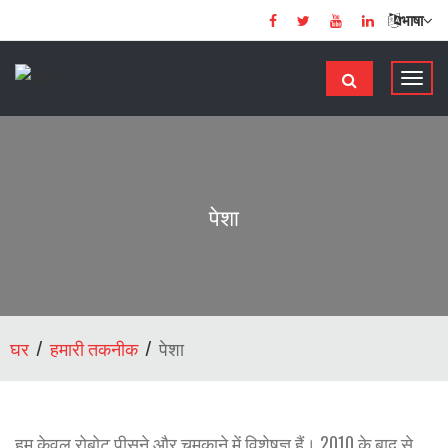
भाषा
टॉ
ग
ल
से
सं
चा
पेशा
लि
त
क
र
ना
घर
हमारी तकनीक
पेशा
हम केवल रोबोट पीसने और चमकाने में विशेषज्ञ हैं। 2010 के बाद से,